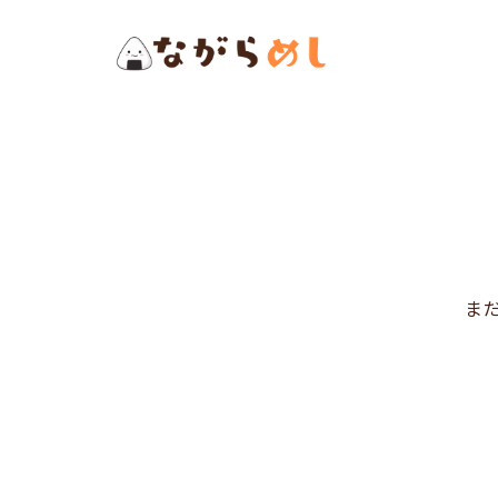
メ
イ
ン
コ
ン
テ
ン
ツ
へ
ま
ス
キ
ッ
プ