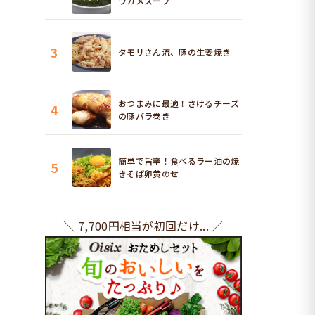
ワカメスープ
3
タモリさん流、豚の生姜焼き
おつまみに最適！さけるチーズ
4
の豚バラ巻き
簡単で旨辛！食べるラー油の焼
5
きそば卵黄のせ
＼ 7,700円相当が初回だけ... ／