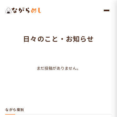
メ
イ
ン
コ
ン
日々のこと・お知らせ
テ
ン
ツ
へ
まだ投稿がありません。
ス
キ
ッ
プ
ながら度別