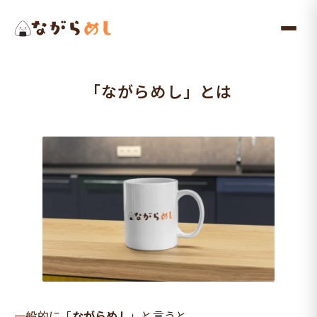
メ
イ
ン
コ
「ながらめし」とは
ン
テ
ン
ツ
へ
ス
キ
ッ
プ
一般的に「
ながらめし
」と言うと、