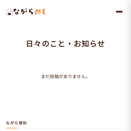
メ
イ
ン
コ
ン
日々のこと・お知らせ
テ
ン
ツ
へ
まだ投稿がありません。
ス
キ
ッ
プ
ながら度別