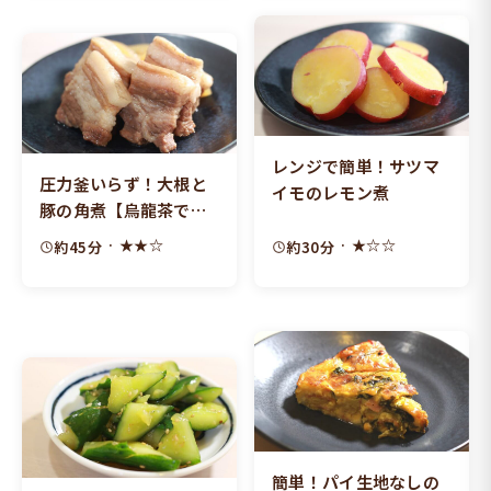
レンジで簡単！サツマ
圧力釜いらず！大根と
イモのレモン煮
豚の角煮【烏龍茶で時
短】
· ★★☆
· ★☆☆
約45分
約30分
簡単！パイ生地なしの