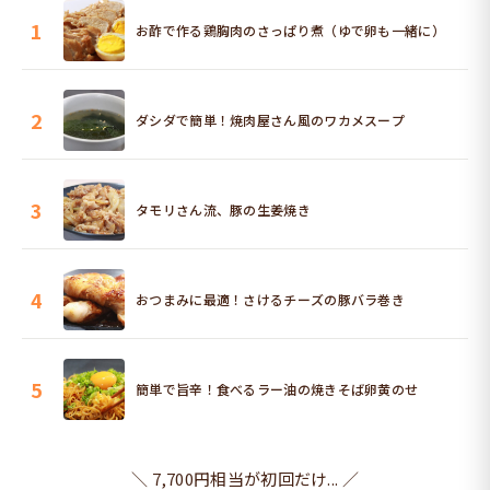
1
お酢で作る鶏胸肉のさっぱり煮（ゆで卵も一緒に）
2
ダシダで簡単！焼肉屋さん風のワカメスープ
3
タモリさん流、豚の生姜焼き
4
おつまみに最適！さけるチーズの豚バラ巻き
5
簡単で旨辛！食べるラー油の焼きそば卵黄のせ
＼ 7,700円相当が初回だけ... ／