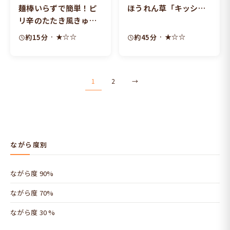
麺棒いらずで簡単！ピ
ほうれん草「キッシ
リ辛のたたき風きゅう
ュ」
り
· ★☆☆
· ★☆☆
約15分
約45分
投
1
2
→
稿
の
ペ
ー
ながら度別
ジ
ながら度 90%
送
ながら度 70%
り
ながら度 30 %