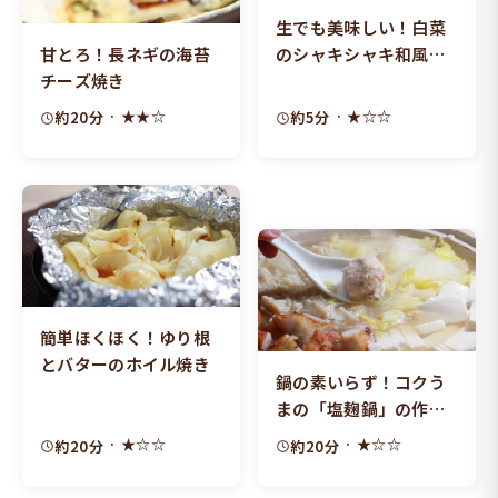
生でも美味しい！白菜
甘とろ！長ネギの海苔
のシャキシャキ和風サ
チーズ焼き
ラダ
· ★★☆
· ★☆☆
約20分
約5分
簡単ほくほく！ゆり根
とバターのホイル焼き
鍋の素いらず！コクう
まの「塩麹鍋」の作り
方
· ★☆☆
· ★☆☆
約20分
約20分