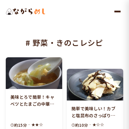
メ
イ
ン
コ
ン
# 野菜・きのこレシピ
テ
ン
ツ
へ
ス
キ
ッ
美味とろで簡単！キャ
プ
ベツとたまごの中華ス
簡単で美味しい！カブ
ープ
と塩昆布のさっぱり和
えもの
· ★★☆
· ★☆☆
約15分
約10分