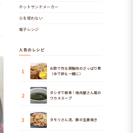
1
ホットサンドメーカー
火を使わない
電子レンジ
人気のレシピ
お酢で作る鶏胸肉のさっぱり煮
1
（ゆで卵も一緒に）
ダシダで簡単！焼肉屋さん風の
2
ワカメスープ
3
タモリさん流、豚の生姜焼き