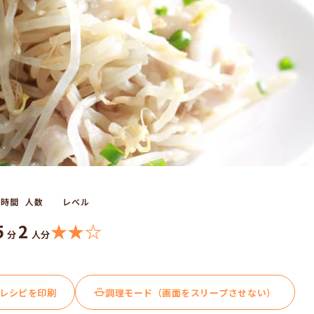
理時間
人数
レベル
5
2
★★☆
分
人分
レシピを印刷
調理モード（画面をスリープさせない）