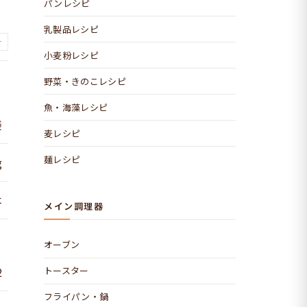
パンレシピ
乳製品レシピ
+
小麦粉レシピ
野菜・きのこレシピ
魚・海藻レシピ
袋
麦レシピ
麺レシピ
g
本
メイン調理器
オーブン
2
トースター
フライパン・鍋