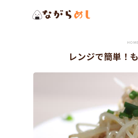
メ
イ
ン
コ
ン
HOM
テ
レンジで簡単！
ン
ツ
へ
ス
キ
ッ
プ