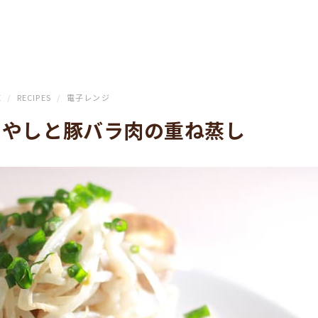
E
/
RECIPES
/
電子レンジ
もやしと豚バラ肉の重ね蒸し