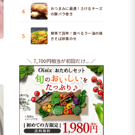
おつまみに最適！さけるチーズ
4
の豚バラ巻き
簡単で旨辛！食べるラー油の焼
5
きそば卵黄のせ
＼ 7,700円相当が初回だけ... ／