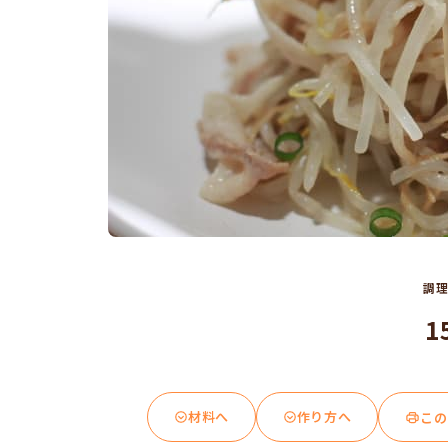
調
1
材料へ
作り方へ
この