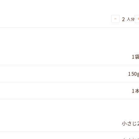
2
人分
−
1
150
1
小さじ