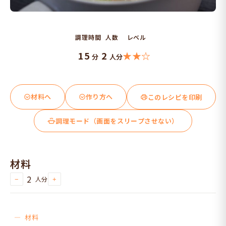
調理時間
人数
レベル
15
2
★★☆
分
人分
材料へ
作り方へ
このレシピを印刷
調理モード（画面をスリープさせない）
材料
2
人分
−
+
材料