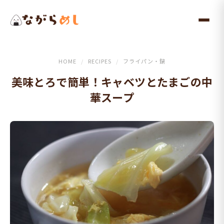
メ
イ
ン
コ
ン
HOME
/
RECIPES
/
フライパン・鍋
テ
美味とろで簡単！キャベツとたまごの中
ン
華スープ
ツ
へ
ス
キ
ッ
プ