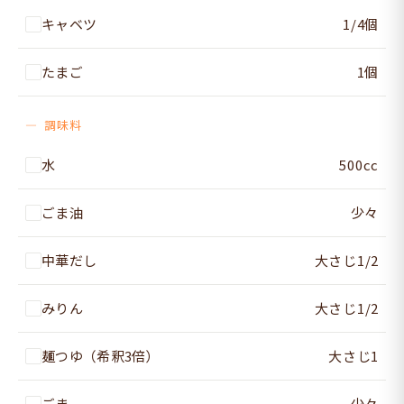
キャベツ
1/4個
たまご
1個
調味料
水
500cc
ごま油
少々
中華だし
大さじ1/2
みりん
大さじ1/2
麺つゆ（希釈3倍）
大さじ1
ごま
少々