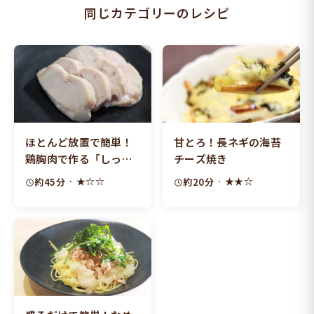
同じカテゴリーのレシピ
ほとんど放置で簡単！
甘とろ！長ネギの海苔
鶏胸肉で作る「しっと
チーズ焼き
り鶏ハム」
· ★☆☆
· ★★☆
約45分
約20分