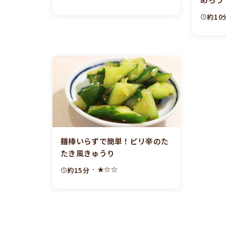
約10
麺棒いらずで簡単！ピリ辛のた
たき風きゅうり
· ★☆☆
約15分