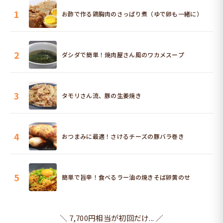
1
お酢で作る鶏胸肉のさっぱり煮（ゆで卵も一緒に）
2
ダシダで簡単！焼肉屋さん風のワカメスープ
3
タモリさん流、豚の生姜焼き
4
おつまみに最適！さけるチーズの豚バラ巻き
5
簡単で旨辛！食べるラー油の焼きそば卵黄のせ
＼ 7,700円相当が初回だけ... ／