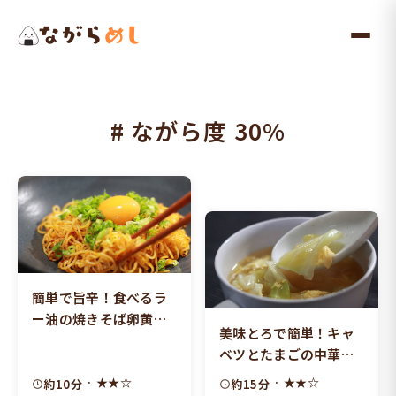
メ
イ
ン
コ
ン
# ながら度 30%
テ
ン
ツ
へ
ス
キ
ッ
簡単で旨辛！食べるラ
プ
ー油の焼きそば卵黄の
美味とろで簡単！キャ
せ
ベツとたまごの中華ス
ープ
· ★★☆
· ★★☆
約10分
約15分