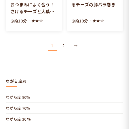
おつまみによく合う！
るチーズの豚バラ巻き
さけるチーズと大葉の
春巻き
· ★★☆
· ★★☆
約10分
約10分
投
1
2
→
稿
の
ペ
ー
ながら度別
ジ
ながら度 90%
送
ながら度 70%
り
ながら度 30 %