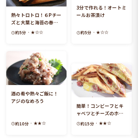
3分で作れる！オートミ
熱々トロトロ！６Pチー
ールお茶漬け
ズと大葉と海苔の春巻
き
· ★☆☆
· ★☆☆
約5分
約5分
酒の肴や熱々ご飯に！
アジのなめろう
簡単！コンビーフとキ
ャベツとチーズのホッ
トサンド
· ★★☆
· ★★☆
約10分
約15分