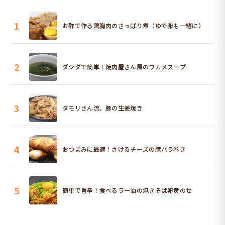
1
お酢で作る鶏胸肉のさっぱり煮（ゆで卵も一緒に）
2
ダシダで簡単！焼肉屋さん風のワカメスープ
3
タモリさん流、豚の生姜焼き
4
おつまみに最適！さけるチーズの豚バラ巻き
5
簡単で旨辛！食べるラー油の焼きそば卵黄のせ