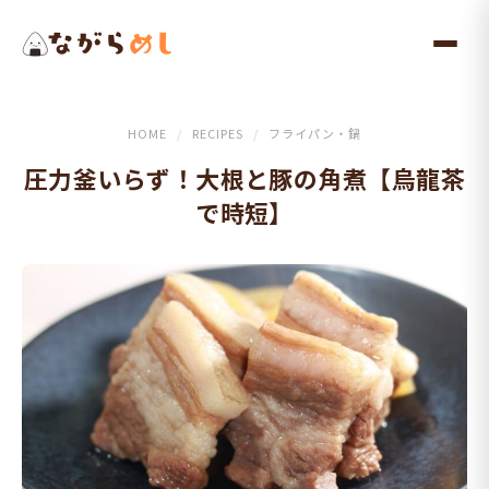
メ
イ
ン
コ
ン
HOME
/
RECIPES
/
フライパン・鍋
テ
圧力釜いらず！大根と豚の角煮【烏龍茶
ン
で時短】
ツ
へ
ス
キ
ッ
プ