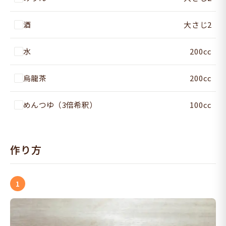
酒
大さじ2
水
200cc
烏龍茶
200cc
めんつゆ（3倍希釈）
100cc
作り方