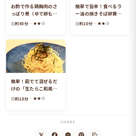
お酢で作る鶏胸肉のさ
簡単で旨辛！食べるラ
っぱり煮（ゆで卵も一
ー油の焼きそば卵黄の
緒に）
せ
· ★★☆
· ★★☆
約45分
約10分
簡単！茹でて混ぜるだ
けの「生たらこ和風パ
スタ」
· ★★☆
約10分
SHARE