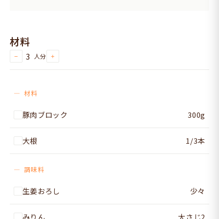
材料
3
人分
−
+
材料
豚肉ブロック
300g
大根
1/3本
調味料
生姜おろし
少々
みりん
大さじ2