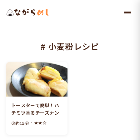
メ
イ
ン
コ
ン
# 小麦粉レシピ
テ
ン
ツ
へ
ス
キ
ッ
トースターで簡単！ハ
プ
チミツ香るチーズナン
· ★★☆
約15分