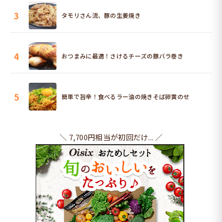
3
タモリさん流、豚の生姜焼き
4
おつまみに最適！さけるチーズの豚バラ巻き
5
簡単で旨辛！食べるラー油の焼きそば卵黄のせ
＼ 7,700円相当が初回だけ... ／