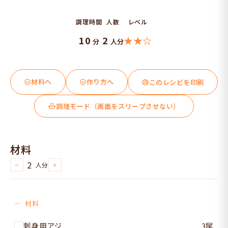
調理時間
人数
レベル
10
2
★★☆
分
人分
材料へ
作り方へ
このレシピを印刷
調理モード（画面をスリープさせない）
材料
2
人分
−
+
材料
刺身用アジ
3尾