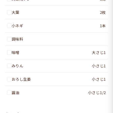
大葉
2枚
小ネギ
1本
調味料
味噌
大さじ1
みりん
小さじ1
おろし生姜
小さじ1
醤油
小さじ1/2