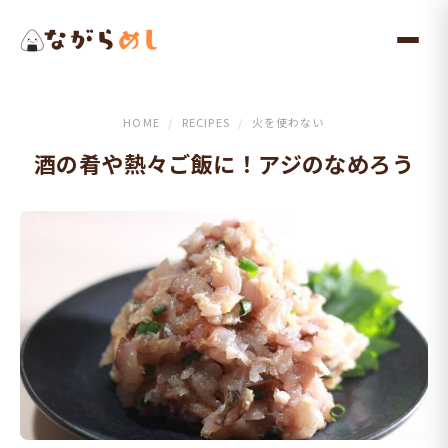
メ
イ
ン
コ
ン
HOME
/
RECIPES
/
火を使わない
テ
酒の肴や熱々ご飯に！アジのなめろう
ン
ツ
へ
ス
キ
ッ
プ