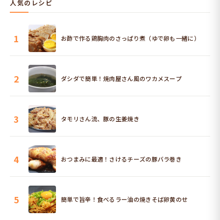
人気のレシピ
1
お酢で作る鶏胸肉のさっぱり煮（ゆで卵も一緒に）
2
ダシダで簡単！焼肉屋さん風のワカメスープ
3
タモリさん流、豚の生姜焼き
4
おつまみに最適！さけるチーズの豚バラ巻き
5
簡単で旨辛！食べるラー油の焼きそば卵黄のせ