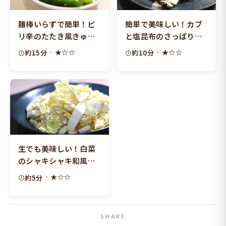
麺棒いらずで簡単！ピ
簡単で美味しい！カブ
リ辛のたたき風きゅう
と塩昆布のさっぱり和
り
えもの
· ★☆☆
· ★☆☆
約15分
約10分
生でも美味しい！白菜
のシャキシャキ和風サ
ラダ
· ★☆☆
約5分
SHARE