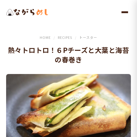
メ
イ
ン
コ
ン
HOME
/
RECIPES
/
トースター
テ
熱々トロトロ！６Pチーズと大葉と海苔
ン
の春巻き
ツ
へ
ス
キ
ッ
プ