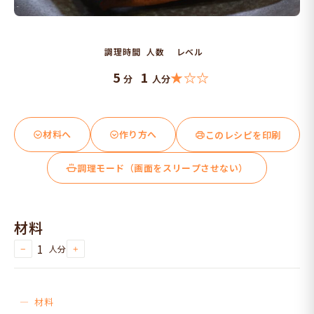
調理時間
人数
レベル
5
1
★☆☆
分
人分
材料へ
作り方へ
このレシピを印刷
調理モード（画面をスリープさせない）
材料
1
人分
−
+
材料