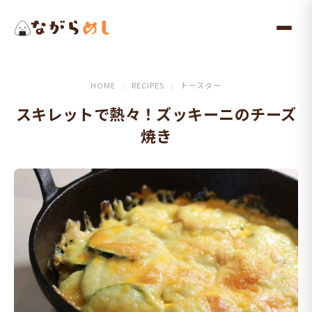
メ
イ
ン
コ
ン
HOME
/
RECIPES
/
トースター
テ
スキレットで熱々！ズッキーニのチーズ
ン
焼き
ツ
へ
ス
キ
ッ
プ