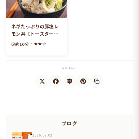
ネギたっぷりの豚塩レ
モン丼【トースターで
簡単！】
· ★★☆
約10分
SHARE
ブログ
2026.07.02