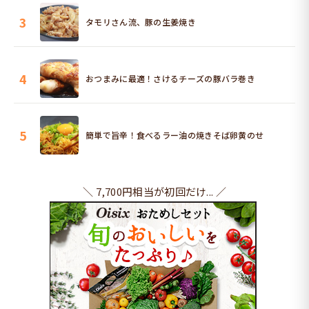
3
タモリさん流、豚の生姜焼き
4
おつまみに最適！さけるチーズの豚バラ巻き
5
簡単で旨辛！食べるラー油の焼きそば卵黄のせ
＼ 7,700円相当が初回だけ... ／