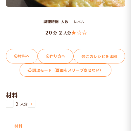
調理時間
人数
レベル
20
2
★☆☆
分
人分
材料へ
作り方へ
このレシピを印刷
調理モード（画面をスリープさせない）
材料
2
人分
−
+
材料