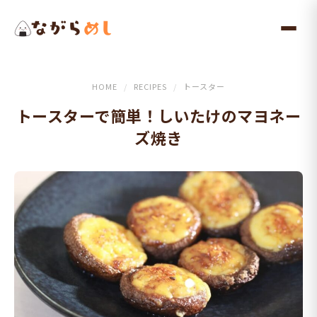
メ
イ
ン
コ
ン
HOME
/
RECIPES
/
トースター
テ
トースターで簡単！しいたけのマヨネー
ン
ズ焼き
ツ
へ
ス
キ
ッ
プ