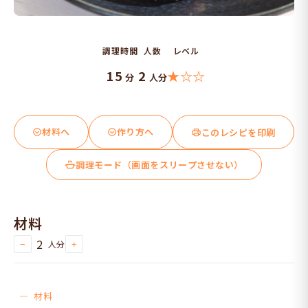
調理時間
人数
レベル
15
2
★☆☆
分
人分
材料へ
作り方へ
このレシピを印刷
調理モード（画面をスリープさせない）
材料
2
人分
−
+
材料