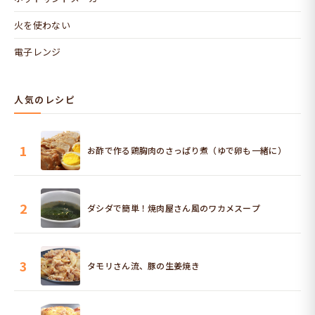
火を使わない
電子レンジ
人気のレシピ
1
お酢で作る鶏胸肉のさっぱり煮（ゆで卵も一緒に）
2
ダシダで簡単！焼肉屋さん風のワカメスープ
3
タモリさん流、豚の生姜焼き