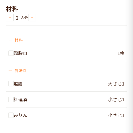
材料
2
人分
−
+
材料
鶏胸肉
1枚
調味料
塩麹
大さじ1
料理酒
小さじ1
みりん
小さじ1