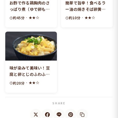
お酢で作る鶏胸肉のさ
簡単で旨辛！食べるラ
っぱり煮（ゆで卵も一
ー油の焼きそば卵黄の
緒に）
せ
· ★★☆
· ★★☆
約45分
約10分
味が染みて美味い！豆
腐と卵とじのふわふわ
丼ぶり
· ★★☆
約20分
SHARE