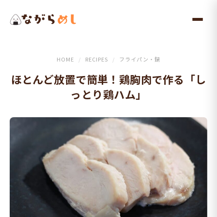
メ
イ
ン
コ
ン
HOME
/
RECIPES
/
フライパン・鍋
テ
ほとんど放置で簡単！鶏胸肉で作る「し
ン
っとり鶏ハム」
ツ
へ
ス
キ
ッ
プ