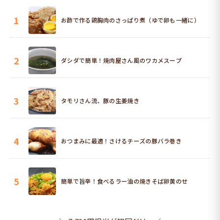
1
お酢で作る鶏胸肉のさっぱり煮（ゆで卵も一緒に）
2
ダシダで簡単！焼肉屋さん風のワカメスープ
3
タモリさん流、豚の生姜焼き
4
おつまみに最適！さけるチーズの豚バラ巻き
5
簡単で旨辛！食べるラー油の焼きそば卵黄のせ